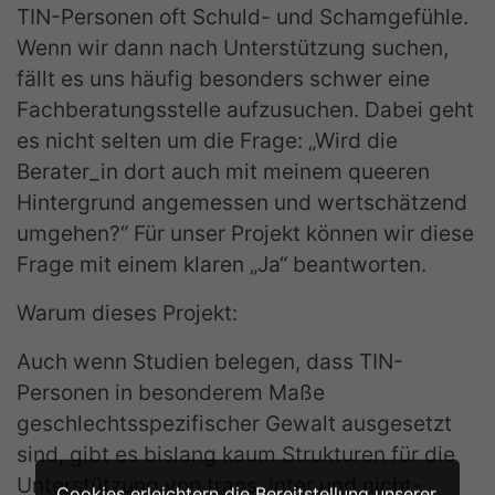
TIN-Personen oft Schuld- und Schamgefühle.
Wenn wir dann nach Unterstützung suchen,
fällt es uns häufig besonders schwer eine
Fachberatungsstelle aufzusuchen. Dabei geht
es nicht selten um die Frage: „Wird die
Berater_in dort auch mit meinem queeren
Hintergrund angemessen und wertschätzend
umgehen?“ Für unser Projekt können wir diese
Frage mit einem klaren „Ja“ beantworten.
Warum dieses Projekt:
Auch wenn Studien belegen, dass TIN-
Personen in besonderem Maße
geschlechtsspezifischer Gewalt ausgesetzt
sind, gibt es bislang kaum Strukturen für die
Unterstützung von trans, inter und nicht-
Cookies erleichtern die Bereitstellung unserer