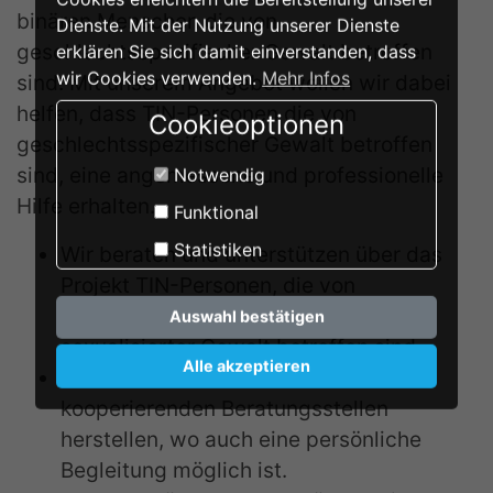
binären Menschen die von
Dienste. Mit der Nutzung unserer Dienste
geschlechtsspezifischer Gewalt betroffen
erklären Sie sich damit einverstanden, dass
wir Cookies verwenden.
Mehr Infos
sind. Mit unserem Angebot wollen wir dabei
helfen, dass TIN-Personen die von
Cookieoptionen
geschlechtsspezifischer Gewalt betroffen
sind, eine angemessene und professionelle
Notwendig
Hilfe erhalten.
Funktional
Statistiken
Wir beraten und unterstützen über das
Projekt TIN-Personen, die von
geschlechtsspezifischer und
Auswahl bestätigen
sexualisierter Gewalt betroffen sind.
Alle akzeptieren
Auf Wunsch können wir Kontakte zu
kooperierenden Beratungsstellen
herstellen, wo auch eine persönliche
Begleitung möglich ist.