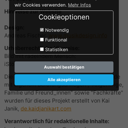
wir Cookies verwenden.
Mehr Infos
Hinweise zur Website
Cookieoptionen
Design:
Notwendig
Andreas Fischer,
www.musikdesign.info
Funktional
Urheberrechtliche Hinweise:
Statistiken
Bild mit radelndem Mensch:
iStock.com/DeepGreen
Auswahl bestätigen
Die Bilder auf den Unterseiten: "Ratsuchende
Alle akzeptieren
mit eigenem Beratungsanliegen", "Angehörige,
Familie und Freund_innen" sowie "Fachkräfte"
wurden für dieses Projekt erstellt von Kai
Janik,
de.kaidjanikart.com
Verantwortlich für redaktionelle Inhalte: