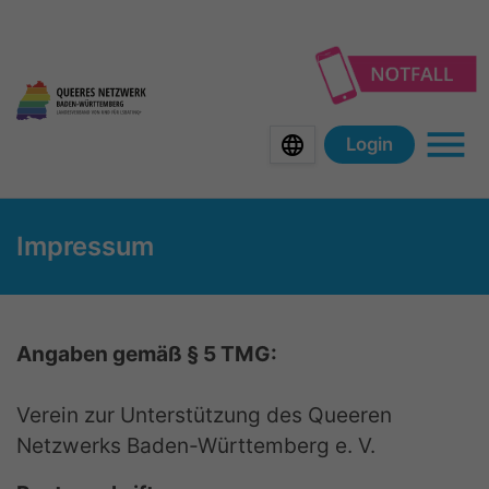
Zu
Zu
Zu
Zu
der
dem
der
dem
Hauptnavigation
Inhalt
Meta-
Footer
der
der
Navigation
der
Webseite
Webseite
der
Webseite
language
Login
Webseite
Haup
Impressum
Angaben gemäß § 5 TMG:
Verein zur Unterstützung des Queeren
Netzwerks Baden-Württemberg e. V.