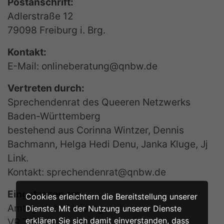
Postanschrift:
Adlerstraße 12
79098 Freiburg i. Brg.
Kontakt:
E-Mail: onlineberatung@qnbw.de
Vertreten durch:
Sprechendenrat des Queeren Netzwerks
Baden-Württemberg
bestehend aus Corinna Wintzer, Dennis
Bachmann, Helga Hedi Denu, Janka Kluge, Jj
Link.
Kontakt: sprechendenrat@qnbw.de
Eingetragen am
Cookies erleichtern die Bereitstellung unserer
Amtsgericht Freiburg
Dienste. Mit der Nutzung unserer Dienste
erklären Sie sich damit einverstanden, dass
VR 701572