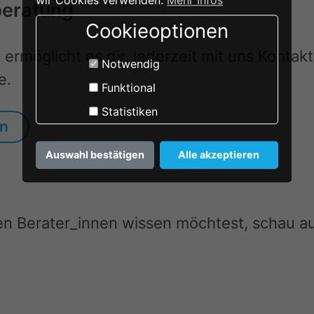
beratung
Cookieoptionen
 ermöglicht es dir, jederzeit mit uns Konta
Notwendig
e.
Funktional
Statistiken
en
Auswahl bestätigen
Alle akzeptieren
n Berater_innen wissen möchtest, schau au