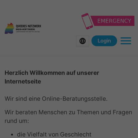
To
To
To
To
the
the
the
the
main
content
meta
footer
navigation
of
navigation
of
of
this
of
this
language
Login
this
website
this
website
Main
website
website
Herzlich Willkommen auf unserer
Internetseite
Wir sind eine Online-Beratungsstelle.
Wir beraten Menschen zu Themen und Fragen
rund um:
die Vielfalt von Geschlecht