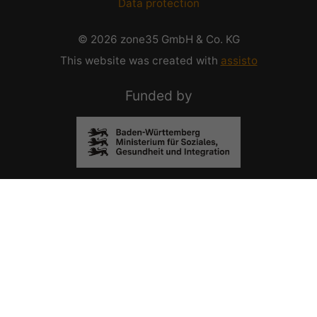
Data protection
© 2026 zone35 GmbH & Co. KG
This website was created with
assisto
Funded by