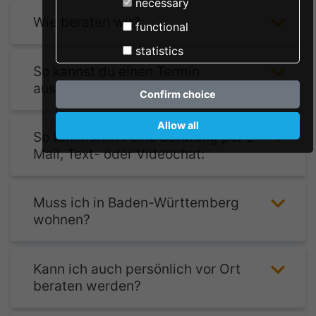
necessary
Wie beraten wir?
functional
statistics
So kannst du einen Termin
ausmachen:
Confirm choice
Allow all
So funktioniert eine Beratung per E-
Mail, Text- oder Videochat:
Muss ich in Baden-Württemberg
wohnen?
Kann ich auch persönlich vor Ort
beraten werden?